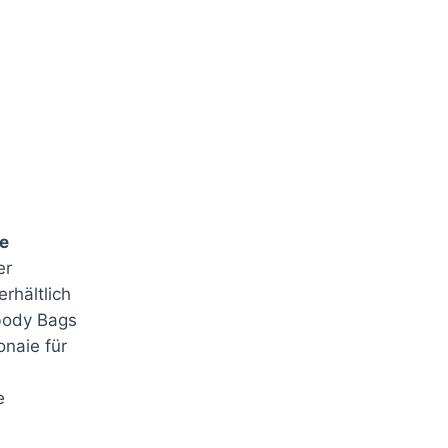
e
er
rhältlich
sbody Bags
naie für
e