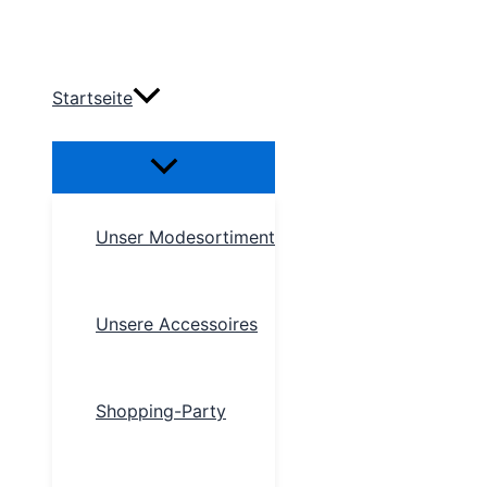
Zum
Inhalt
springen
Startseite
Menü
umschalten
Unser Modesortiment
Unsere Accessoires
Shopping-Party