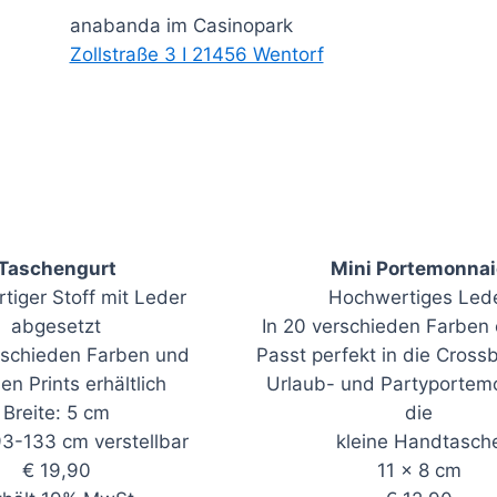
anabanda im Casinopark
Zollstraße 3 I 21456 Wentorf
Taschengurt
Mini Portemonnai
tiger Stoff mit Leder
Hochwertiges Led
abgesetzt
In 20 verschieden Farben e
rschieden Farben und
Passt perfekt in die Cros
en Prints erhältlich
Urlaub- und Partyportemo
Breite: 5 cm
die
3-133 cm verstellbar
kleine Handtasch
€ 19,90
11 x 8 cm